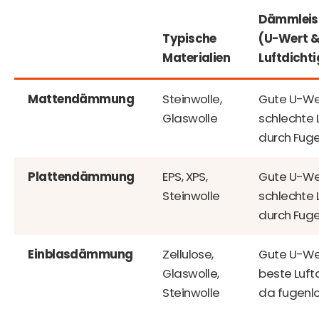
Dämmleis
Typische
(U-Wert 
Materialien
Luftdichti
Mattendämmung
Steinwolle,
Gute U-We
Glaswolle
schlechte L
durch Fug
Plattendämmung
EPS, XPS,
Gute U-We
Steinwolle
schlechte L
durch Fug
Einblasdämmung
Zellulose,
Gute U-We
Glaswolle,
beste Luftd
Steinwolle
da fugenlo